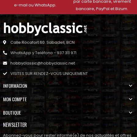
par carte bancaire, virement
e-mail ou WhatsApp.
bancaire, PayPal et Bizum.
Calle Rocafort 60. Sabadell, BCN
WhatsApp y Teléfono - 937 311 971
hobbyclassic@hobbyclassic.net
VISITES SUR RENDEZ-VOUS UNIQUEMENT
INFORMACION
MON COMPTE
BOUTIQUE
NEWSLETTER
Abonnez-vous pour rester informé(e) de nos actualités et offres