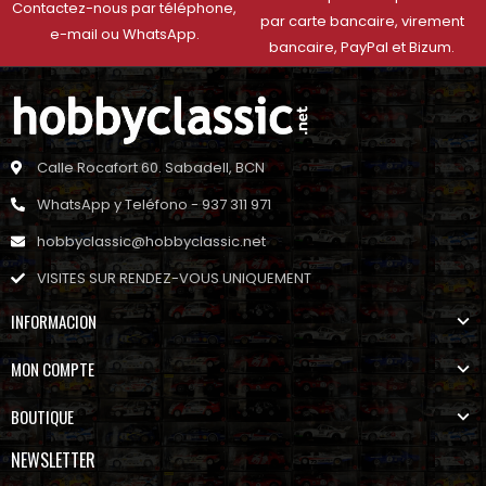
Contactez-nous par téléphone,
par carte bancaire, virement
e-mail ou WhatsApp.
bancaire, PayPal et Bizum.
Calle Rocafort 60. Sabadell, BCN
WhatsApp y Teléfono - 937 311 971
hobbyclassic@hobbyclassic.net
VISITES SUR RENDEZ-VOUS UNIQUEMENT
INFORMACION
MON COMPTE
BOUTIQUE
NEWSLETTER