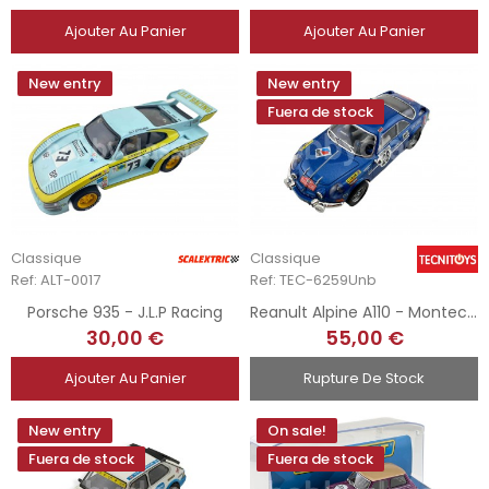
Ajouter Au Panier
Ajouter Au Panier
New entry
New entry
Fuera de stock
Classique
Classique
Ref: ALT-0017
Ref: TEC-6259Unb
Porsche 935 - J.L.P Racing
Reanult Alpine A110 - Montecarlo Unboxed
30,00 €
55,00 €
Ajouter Au Panier
Rupture De Stock
New entry
On sale!
Fuera de stock
Fuera de stock