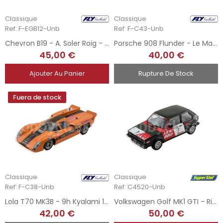
Classique
Classique
Ref: F-EGB12-Unb
Ref: F-C43-Unb
Chevron B19 - A. Soler Roig - 1000Km Barcelona 1971
Porsche 908 Flunder - Le Mans 1972
45,00 €
40,00 €
Ajouter Au Panier
Rupture De Stock
Fuera de stock
Classique
Classique
Ref: F-C38-Unb
Ref: C4520-Unb
Lola T70 MK3B - 9h Kyalami 1970
Volkswagen Golf MK1 GTI - Richard Lloyd 1979
42,00 €
50,00 €