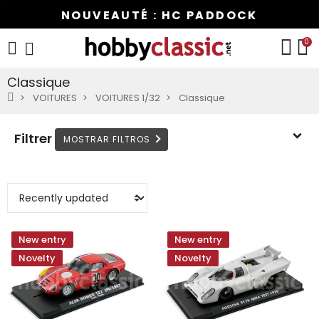
NOUVEAUTÉ : HC PADDOCK
0
Classique
VOITURES
VOITURES 1/32
Classique
Filtrer
New entry
New entry
Novelty
Novelty