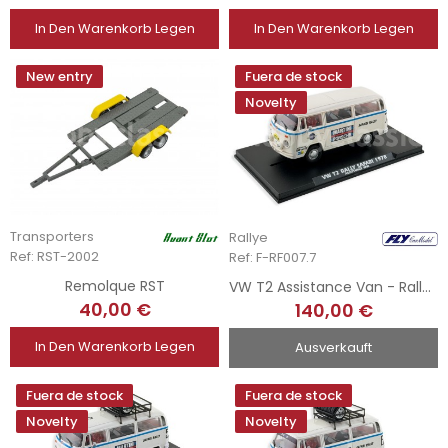
In Den Warenkorb Legen
In Den Warenkorb Legen
New entry
Fuera de stock
Novelty
Transporters
Rallye
Ref: RST-2002
Ref: F-RF007.7
Remolque RST
VW T2 Assistance Van - Rally Safari 78 N7
40,00 €
140,00 €
In Den Warenkorb Legen
Ausverkauft
Fuera de stock
Fuera de stock
Novelty
Novelty