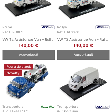
Rallye
Rallye
Ref: F-RF007.5
Ref: F-RF007.6
VW T2 Assistance Van - Rally Safari 78 N5
VW T2 Assistance Van - Rally Safari 78 N6
140,00 €
140,00 €
Ausverkauft
Ausverkauft
Fuera de stock
Novelty
Transporters
Transporters
Ref: AS-SSA2301
Ref: F-VAN00