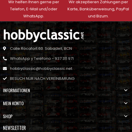
Wir helfen Ihnen gerne per
Wir akzeptieren Zahlungen per
Telefon, E-Mail und/oder
Karte, Banküberweisung, PayPal
WhatsApp.
und Bizum.
Calle Rocafort 60. Sabadell, BCN
WhatsApp y Teléfono - 937 311 971
hobbyclassic@hobbyclassic.net
BESUCH NUR NACH VEREINBARUNG
INFORMATIONEN
MEIN KONTO
SHOP
NEWSLETTER