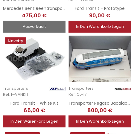
Mercedes Benz Reentransporer + Mercedes W196
Ford Transit - Prototype
475,00 €
90,00 €
Ausverkauft
In Den Warenkorb Legen
Novelty
Transporters
Transporters
Ref: F-VANKIT1
Ref: CL-17
Ford Transit - White Kit
Transporter Pegaso Bacalao - Fallo de Pintura
65,00 €
800,00 €
In Den Warenkorb Legen
In Den Warenkorb Legen