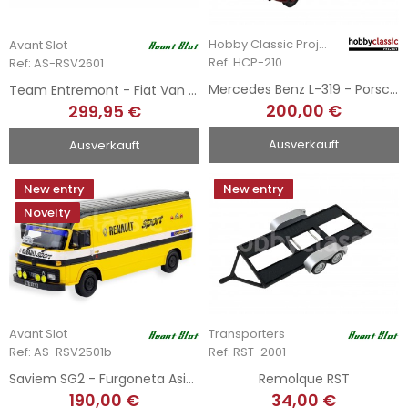
Hobby Classic Project
Avant Slot
Ref: HCP-210
Ref: AS-RSV2601
Mercedes Benz L-319 - Porsche Service Team
Team Entremont - Fiat Van + Remolque + Ferrari 308 GTB - Tour de France 1981
200,00 €
299,95 €
Ausverkauft
Ausverkauft
New entry
New entry
Novelty
Avant Slot
Transporters
Ref: AS-RSV2501b
Ref: RST-2001
Saviem SG2 - Furgoneta Asistencia Team Renault Sport 1970
Remolque RST
190,00 €
34,00 €