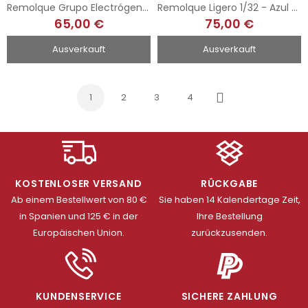
Remolque Grupo Electrógeno 1/32 - Abatible
Remolque Ligero 1/32 - Azul Oscuro
65,00 €
75,00 €
Ausverkauft
Ausverkauft
1
2
3
4
Weiter
KOSTENLOSER VERSAND
RÜCKGABE
Ab einem Bestellwert von 80 €
Sie haben 14 Kalendertage Zeit,
in Spanien und 125 € in der
Ihre Bestellung
Europäischen Union.
zurückzusenden.
KUNDENSERVICE
SICHERE ZAHLUNG