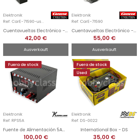
Elektronik
Elektronik
Ref: CarE-71590-used
Ref: CarE-71590
Cuentavueltas Electrónico - Carrera
Cuentavueltas Electrónico - Carrera
42,00 €
55,00 €
Ausverkauft
Ausverkauft
Fuera de stock
Fuera de stock
Used
Elektronik
Elektronik
Ref: RPS5A
Ref: DS-0022
Fuente de Alimentación 5Amp - hasta 24v
International Box - DS
100,00 €
35,00 €