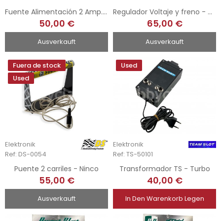
Fuente Alimentación 2 Amp. - DS-Power 2 Basic
Regulador Voltaje y freno - DS
50,00 €
65,00 €
Ausverkauft
Ausverkauft
Fuera de stock
Used
Used
Elektronik
Elektronik
Ref: DS-0054
Ref: TS-50101
Puente 2 carriles - Ninco
Transformador TS - Turbo
55,00 €
40,00 €
Ausverkauft
In Den Warenkorb Legen