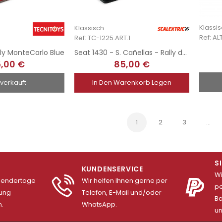
Klassi
Klassisch
Ref: AL
Ref: TC-1225.ART.1
lly MonteCarlo Blue
Seat 1430 - S. Cañellas - Rally de Asturias 1975 - Modified
,00 €
85,00 €
verkauft
In Den Warenkorb Legen
1
2
3
…
S
KUNDENSERVICE
Wi
alendertage
Wir helfen Ihnen gerne per
pe
lung
Telefon, E-Mail und/oder
Ba
.
WhatsApp.
un