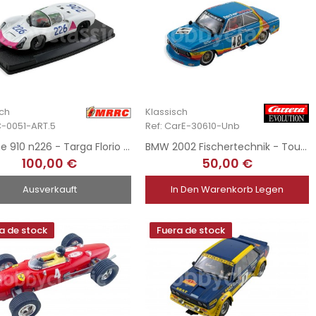
sch
Klassisch
C-0051-ART.5
Ref: CarE-30610-Unb
Porsche 910 n226 - Targa Florio 1967
BMW 2002 Fischertechnik - Touringcar 1975
100,00 €
50,00 €
Ausverkauft
In Den Warenkorb Legen
a de stock
Fuera de stock