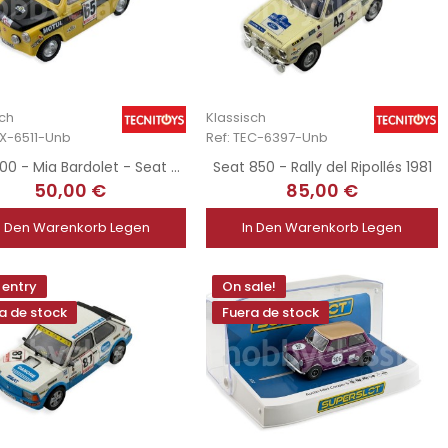
sch
Klassisch
CX-6511-Unb
Ref: TEC-6397-Unb
Seat 600 - Mia Bardolet - Seat Sport
Seat 850 - Rally del Ripollés 1981
50,00 €
85,00 €
n Den Warenkorb Legen
In Den Warenkorb Legen
entry
On sale!
a de stock
Fuera de stock