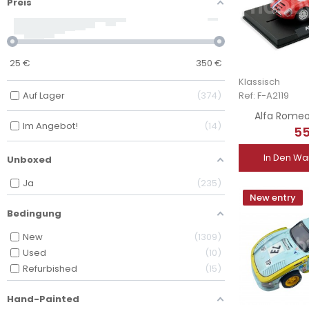
Preis
25
€
350
€
Klassisch
Auf Lager
374
Ref: F-A2119
Alfa Romeo
Im Angebot!
14
55
In Den Wa
Unboxed
Ja
235
New entry
Bedingung
New
1309
Used
10
Refurbished
15
Hand-Painted