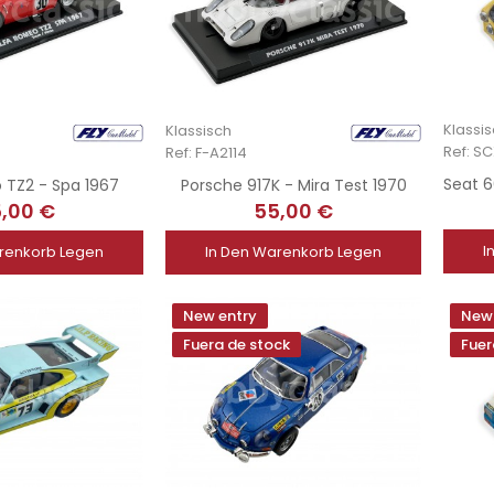
Klassi
Klassisch
Ref: S
Ref: F-A2114
 TZ2 - Spa 1967
Porsche 917K - Mira Test 1970
,00 €
55,00 €
I
renkorb Legen
In Den Warenkorb Legen
New entry
New 
Fuera de stock
Fuer