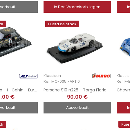
verkauft
In Den Warenkorb Legen
I
ck
Fuera de stock
Klassisch
Klassi
Ref: MC-0051-ART.6
Ref: F
Renault 5 Turbo - H. Cohin - EuroCup 1983
Porsche 910 n228 - Targa Florio 1967
,00 €
90,00 €
verkauft
Ausverkauft
I
ck
Fuer