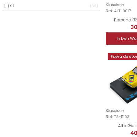
Klassisch
Sí
62
Ref: ALT-0017
Porsche 93
30
In Den Wa
Fuera de sto
Klassisch
Ref: TS-11103
Alfa Giu
40