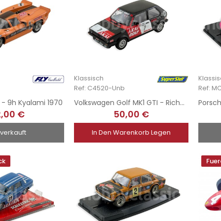
Klassisch
Klassi
Ref: C4520-Unb
Ref: M
 - 9h Kyalami 1970
Volkswagen Golf MK1 GTI - Richard Lloyd 1979
,00 €
50,00 €
verkauft
In Den Warenkorb Legen
ck
Fuer