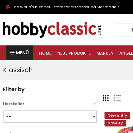
The world's number 1 store for discontinued Slot models.
MENÜ
HOME
NEUE PRODUKTE
MARKEN
ANGE
Klassisch
Filter by
Hersteller
New entry
Novelty