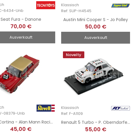
sch
Klassisch
EC-6434-Unb
Ref: SUP-H4545
Seat Fura - Danone
Austin Mini Cooper S - Jo Polley
70,00 €
50,00 €
Ausverkauft
Ausverkauft
Novelty
sch
Klassisch
EV-08379-Unb
Ref: F-A1109
Lotus Cortina - Alan Mann Racing
Renault 5 Turbo - P. Oberndorfer - EuroCup 1981
45,00 €
55,00 €