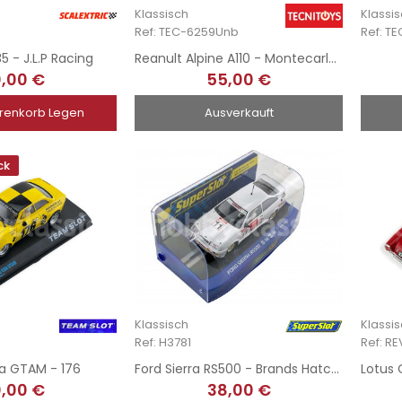
Klassisch
Klassi
Ref: TEC-6259Unb
Ref: T
5 - J.L.P Racing
Reanult Alpine A110 - Montecarlo Unboxed
,00 €
55,00 €
renkorb Legen
Ausverkauft
ck
Klassisch
Klassi
Ref: H3781
Ref: R
lia GTAM - 176
Ford Sierra RS500 - Brands Hatch 1990
,00 €
38,00 €