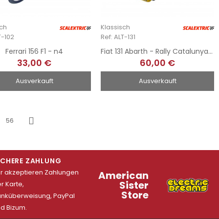
sch
Klassisch
T-102
Ref: ALT-131
Ferrari 156 F1 - n4
Fiat 131 Abarth - Rally Catalunya 1979
33,00 €
60,00 €
Ausverkauft
Ausverkauft
56
Weiter
ICHERE ZAHLUNG
r akzeptieren Zahlungen
American
Sister
r Karte,
Store
nküberweisung, PayPal
d Bizum.