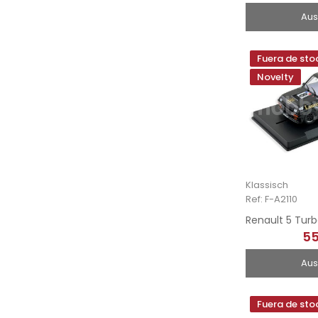
Aus
Fuera de sto
Novelty
Klassisch
Ref: F-A2110
55
Aus
Fuera de sto