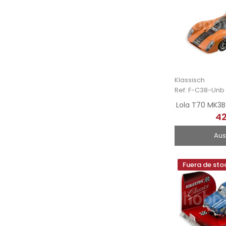
Klassisch
Ref: F-C38-Unb
Lola T70 MK3B
42
Aus
Fuera de sto