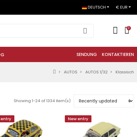
DEUTSCH
€ EUR
0
SENDUNG
KONTAKTIEREN
OG
AUTOS
AUTOS 1/32
Klassisch
Showing 1-24 of 1334 item(s)
entry
New entry