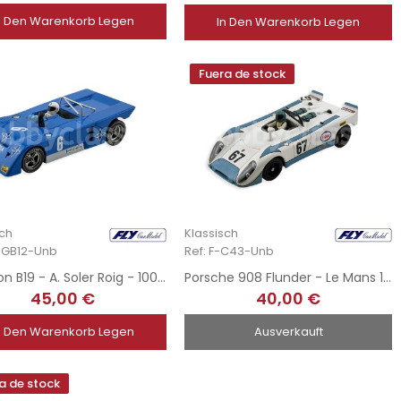
n Den Warenkorb Legen
In Den Warenkorb Legen
Fuera de stock
sch
Klassisch
-EGB12-Unb
Ref: F-C43-Unb
Chevron B19 - A. Soler Roig - 1000Km Barcelona 1971
Porsche 908 Flunder - Le Mans 1972
45,00 €
40,00 €
n Den Warenkorb Legen
Ausverkauft
a de stock