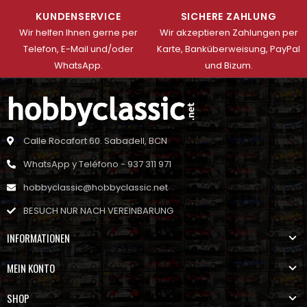
KUNDENSERVICE
SICHERE ZAHLUNG
Wir helfen Ihnen gerne per
Wir akzeptieren Zahlungen per
Telefon, E-Mail und/oder
Karte, Banküberweisung, PayPal
WhatsApp.
und Bizum.
Calle Rocafort 60. Sabadell, BCN
WhatsApp y Teléfono - 937 311 971
hobbyclassic@hobbyclassic.net
BESUCH NUR NACH VEREINBARUNG
INFORMATIONEN
MEIN KONTO
SHOP