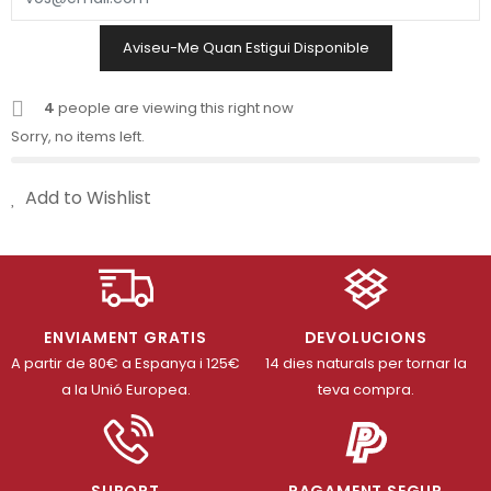
Aviseu-Me Quan Estigui Disponible
4
people are viewing this right now
Sorry, no items left.
Add to Wishlist
ENVIAMENT GRATIS
DEVOLUCIONS
A partir de 80€ a Espanya i 125€
14 dies naturals per tornar la
a la Unió Europea.
teva compra.
SUPORT
PAGAMENT SEGUR