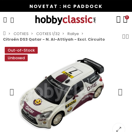
NOVETAT : HC PADDOCK
0
COTXES
COTXES 1/32
Rallye
Citroën DS3 Qatar - N. Al-Attiyah - Excl. Circuito
Out-of-Stock
Unboxed