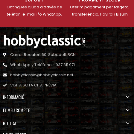
Obtingues ajuda a través de
Oferim pagament per targeta,
telèfon, e-mail i/o WhatApp.
transferència, PayPal i Bizum
Carrer Rocafort 60. Sabadell, BCN
WhatsApp y Teléfono - 937 311 971
hobbyclassic@hobbyclassic.net
VISITA SOTA CITA PRÈVIA
INFORMACIÓ
EL MEU COMPTE
BOTIGA