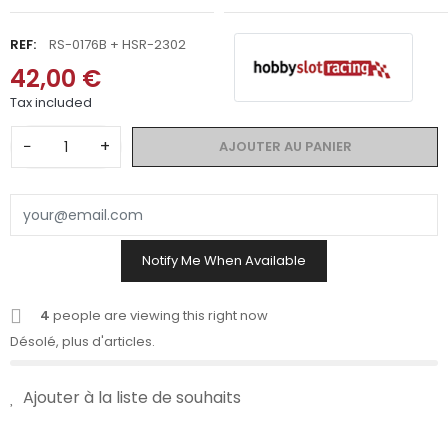
REF:
RS-0176B + HSR-2302
42,00 €
Tax included
−
+
AJOUTER AU PANIER
Notify Me When Available
4
people are viewing this right now
Désolé, plus d'articles.
Ajouter à la liste de souhaits