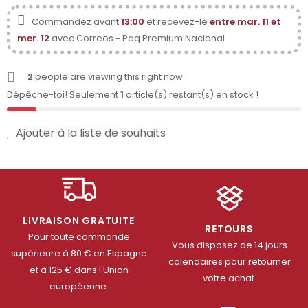
Commandez avant
13:00
et recevez-le
entre mar. 11 et
mer. 12
avec Correos - Paq Premium Nacional
2
people are viewing this right now
Dépêche-toi! Seulement
1
article(s) restant(s) en stock !
Ajouter à la liste de souhaits
LIVRAISON GRATUITE
RETOURS
Pour toute commande
Vous disposez de 14 jours
supérieure à 80 € en Espagne
calendaires pour retourner
et à 125 € dans l'Union
votre achat.
européenne.