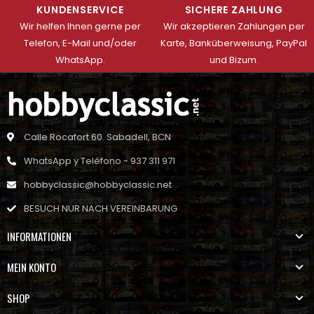
KUNDENSERVICE
SICHERE ZAHLUNG
Wir helfen Ihnen gerne per
Wir akzeptieren Zahlungen per
Telefon, E-Mail und/oder
Karte, Banküberweisung, PayPal
WhatsApp.
und Bizum.
Calle Rocafort 60. Sabadell, BCN
WhatsApp y Teléfono - 937 311 971
hobbyclassic@hobbyclassic.net
BESUCH NUR NACH VEREINBARUNG
INFORMATIONEN
MEIN KONTO
SHOP