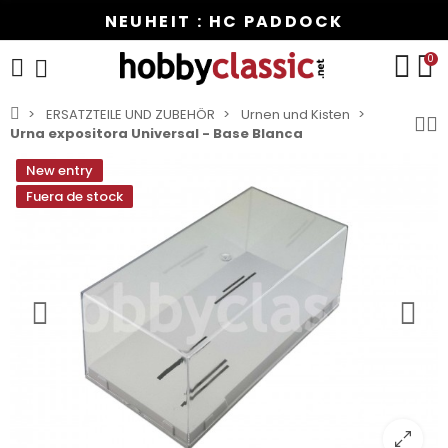
NEUHEIT : HC PADDOCK
0
ERSATZTEILE UND ZUBEHÖR
Urnen und Kisten
Urna expositora Universal - Base Blanca
New entry
Fuera de stock