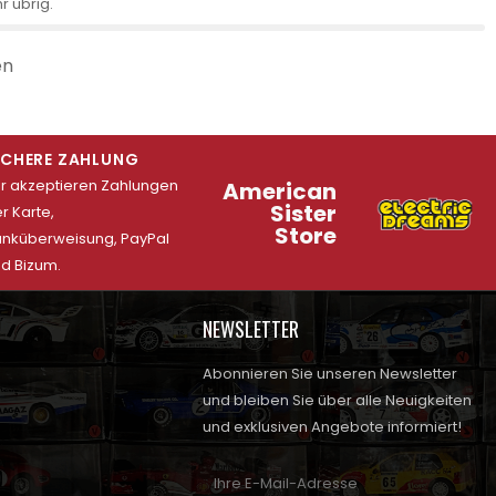
r übrig.
en
ICHERE ZAHLUNG
r akzeptieren Zahlungen
American
Sister
r Karte,
Store
nküberweisung, PayPal
d Bizum.
NEWSLETTER
Abonnieren Sie unseren Newsletter
und bleiben Sie über alle Neuigkeiten
und exklusiven Angebote informiert!