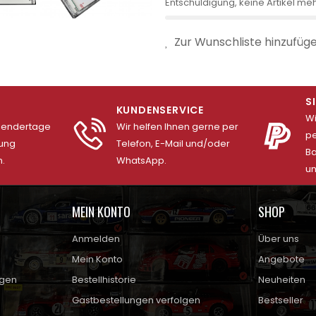
Entschuldigung, keine Artikel meh
Zur Wunschliste hinzufüg
S
KUNDENSERVICE
Wi
alendertage
Wir helfen Ihnen gerne per
pe
lung
Telefon, E-Mail und/oder
Ba
.
WhatsApp.
un
MEIN KONTO
SHOP
Anmelden
Über uns
Mein Konto
Angebote
ngen
Bestellhistorie
Neuheiten
Gastbestellungen verfolgen
Bestseller