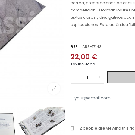
correa, preparaciones de chasis,
competición...) forman los tres b
textos claros y divulgativos ac
explicaciones. Es la auténtica "bib
REF:
ARS-17143
22,00 €
Tax included
−
+
2
people are viewing this ri