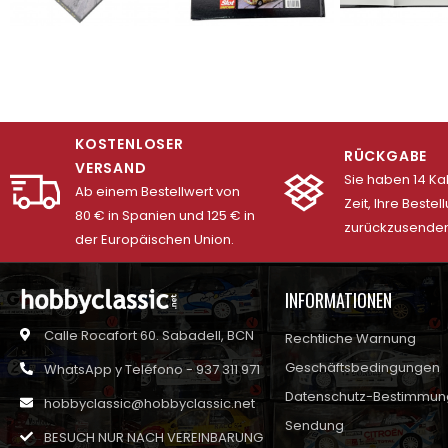
KOSTENLOSER
RÜCKGABE
VERSAND
Sie haben 14 K
Ab einem Bestellwert von
Zeit, Ihre Bestel
80 € in Spanien und 125 € in
zurückzusenden
der Europäischen Union.
INFORMATIONEN
Calle Rocafort 60. Sabadell, BCN
Rechtliche Warnung
Geschäftsbedingungen
WhatsApp y Teléfono - 937 311 971
Datenschutz-Bestimmu
hobbyclassic@hobbyclassic.net
Sendung
BESUCH NUR NACH VEREINBARUNG