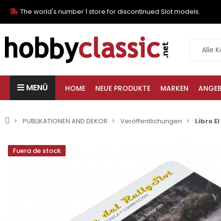
The world's number 1 store for discontinued Slot models.
MENÜ
HOME
NEUE PRODUKTE
MARKEN
ANGE
PUBLIKATIONEN AND DEKOR
Veröffentlichungen
Libro E
Fuera de stock