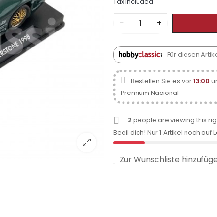
Tax included
−
+
Für diesen Arti
Bestellen Sie es vor
13:00
un
Premium Nacional
2
people are viewing this ri
Beeil dich! Nur
1
Artikel noch auf 
Zur Wunschliste hinzufüg