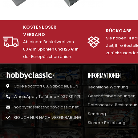
KOSTENLOSER
RÜCKGABE
VERSAND
Sie haben 14 K
Ab einem Bestellwert von
Zeit, Ihre Bestel
80 € in Spanien und 125 € in
zurückzusenden
der Europäischen Union.
INFORMATIONEN
Calle Rocafort 60. Sabadell, BCN
Rechtliche Warnung
Geschäftsbedingungen
WhatsApp y Teléfono - 937 311 971
Datenschutz-Bestimmu
hobbyclassic@hobbyclassic.net
Sendung
BESUCH NUR NACH VEREINBARUNG
Sichere Bezahlung