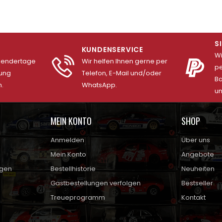
S
KUNDENSERVICE
Wi
alendertage
Wir helfen Ihnen gerne per
pe
lung
Telefon, E-Mail und/oder
Ba
.
WhatsApp.
un
MEIN KONTO
SHOP
Anmelden
Über uns
Mein Konto
Angebote
ngen
Bestellhistorie
Neuheiten
Gastbestellungen verfolgen
Bestseller
Treueprogramm
Kontakt