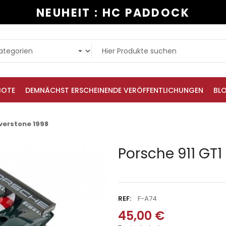
NEUHEIT : HC PADDOCK
BOTE
DEMNÄCHST ERSCHEINENDE VERÖFFENTLICHUNGEN
BL
lverstone 1998
Porsche 911 GT1
REF:
F-A74
45,00 €