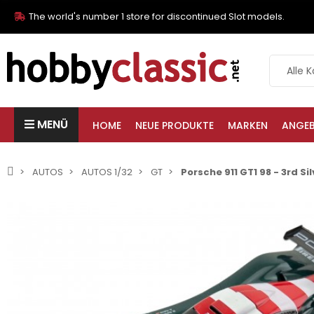
The world's number 1 store for discontinued Slot models.
MENÜ
HOME
NEUE PRODUKTE
MARKEN
ANGE
AUTOS
AUTOS 1/32
GT
Porsche 911 GT1 98 - 3rd Si