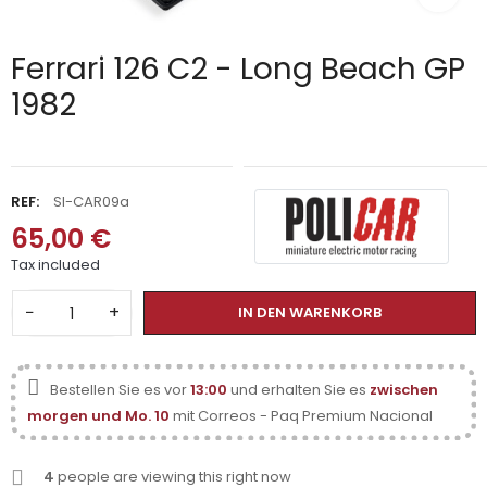
Ferrari 126 C2 - Long Beach GP
1982
REF:
SI-CAR09a
65,00 €
Tax included
−
+
IN DEN WARENKORB
Bestellen Sie es vor
13:00
und erhalten Sie es
zwischen
morgen und Mo. 10
mit Correos - Paq Premium Nacional
4
people are viewing this right now