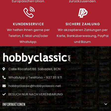
Europäischen Union.
zurückzusenden.
KUNDENSERVICE
SICHERE ZAHLUNG
Wir helfen Ihnen gerne per
Wir akzeptieren Zahlungen per
Telefon, E-Mail und/oder
Karte, Banküberweisung, PayPal
WhatsApp.
und Bizum.
Calle Rocafort 60. Sabadell, BCN
WhatsApp y Teléfono - 937 311 971
hobbyclassic@hobbyclassic.net
BESUCH NUR NACH VEREINBARUNG
INFORMATIONEN