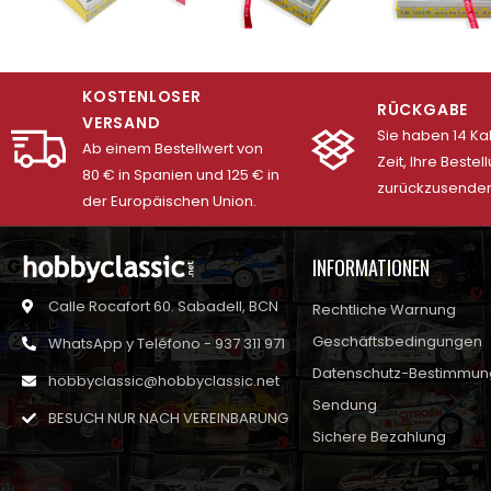
KOSTENLOSER
RÜCKGABE
VERSAND
Sie haben 14 K
Ab einem Bestellwert von
Zeit, Ihre Bestel
80 € in Spanien und 125 € in
zurückzusenden
der Europäischen Union.
INFORMATIONEN
Calle Rocafort 60. Sabadell, BCN
Rechtliche Warnung
Geschäftsbedingungen
WhatsApp y Teléfono - 937 311 971
Datenschutz-Bestimmu
hobbyclassic@hobbyclassic.net
Sendung
BESUCH NUR NACH VEREINBARUNG
Sichere Bezahlung