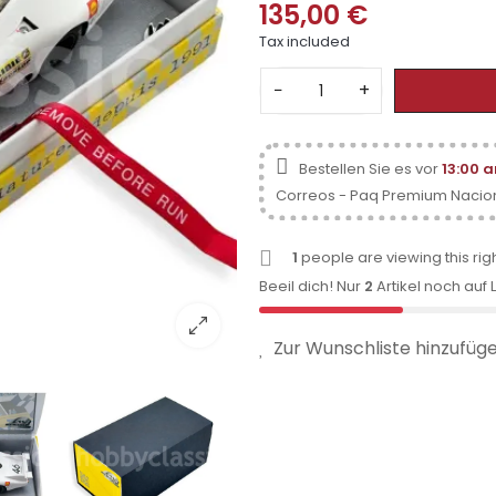
135,00 €
Tax included
−
+
Bestellen Sie es vor
13:00 
Correos - Paq Premium Nacio
1
people are viewing this rig
Beeil dich! Nur
2
Artikel noch auf 
Zur Wunschliste hinzufüg