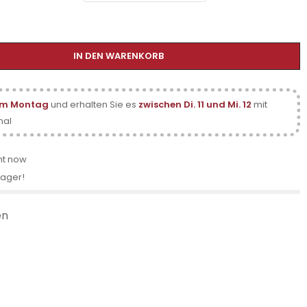
IN DEN WARENKORB
am Montag
und erhalten Sie es
zwischen Di. 11 und Mi. 12
mit
nal
ht now
Lager!
en