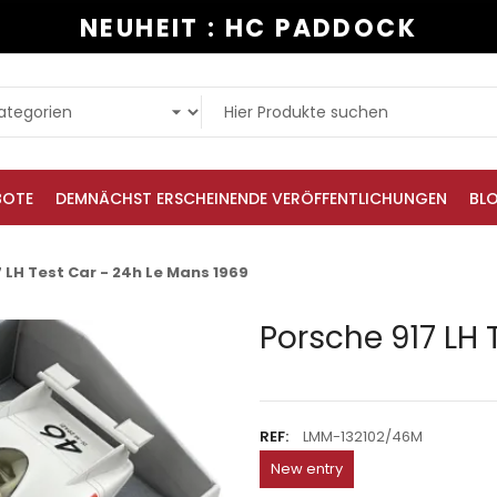
NEUHEIT : HC PADDOCK
BOTE
DEMNÄCHST ERSCHEINENDE VERÖFFENTLICHUNGEN
BL
 LH Test Car - 24h Le Mans 1969
Porsche 917 LH 
REF:
LMM-132102/46M
New entry