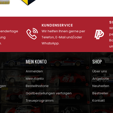
S
KUNDENSERVICE
Wi
alendertage
Wir helfen Ihnen gerne per
pe
lung
Telefon, E-Mail und/oder
Ba
.
WhatsApp.
un
MEIN KONTO
SHOP
Anmelden
Über uns
Mein Konto
Angebote
ngen
Bestellhistorie
Neuheiten
Gastbestellungen verfolgen
Bestseller
Treueprogramm
Kontakt