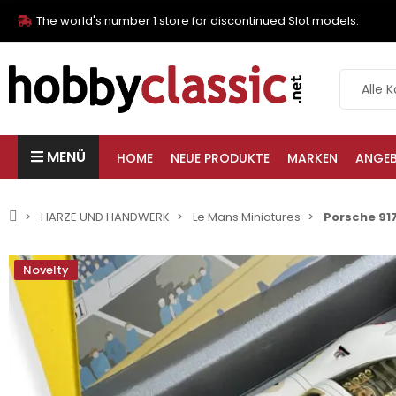
The world's number 1 store for discontinued Slot models.
MENÜ
HOME
NEUE PRODUKTE
MARKEN
ANGE
HARZE UND HANDWERK
Le Mans Miniatures
Porsche 917
Novelty