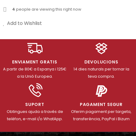
4
people are viewing this right now
Add to Wishlist
ENVIAMENT GRATIS
DEVOLUCIONS
A partir de 80€ a Espanya i 125€
14 dies naturals per tornar la
a la Unió Europea.
teva compra.
SUPORT
PAGAMENT SEGUR
Obtingues ajuda a través de
Oferim pagament per targeta,
telèfon, e-mail i/o WhatApp.
transferència, PayPal i Bizum