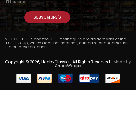
SUBSCRIURE'S
NOTICE: LEGO® and the LEGO® Minifigure are trademarks of the
LEGO Group, which does not sponsor, authorize or endorse this
site or these products.
Copyright © 2026, HobbyClassic - All Rights Reserved. |
Made by
GrupoWapps