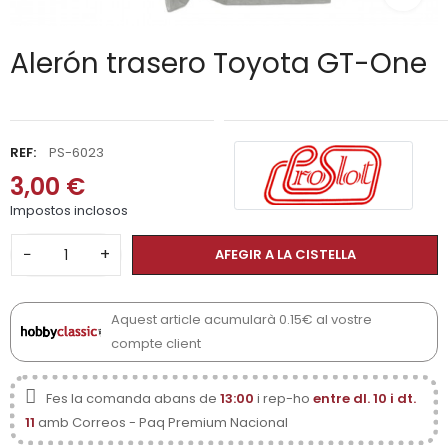
Alerón trasero Toyota GT-One
REF:
PS-6023
3,00 €
Impostos inclosos
−
+
AFEGIR A LA CISTELLA
Aquest article acumularà 0.15€ al vostre
compte client
Fes la comanda abans de
13:00
i rep-ho
entre dl. 10 i dt.
11
amb Correos - Paq Premium Nacional