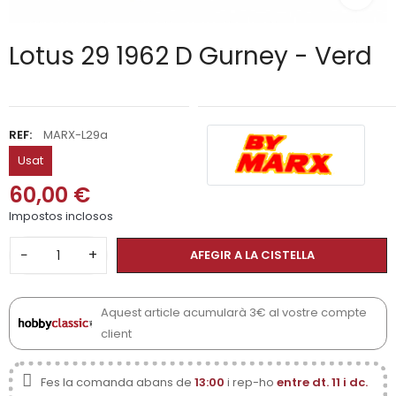
Lotus 29 1962 D Gurney - Verd
REF:
MARX-L29a
Usat
60,00 €
Impostos inclosos
−
+
AFEGIR A LA CISTELLA
Aquest article acumularà 3€ al vostre compte
client
Fes la comanda abans de
13:00
i rep-ho
entre dt. 11 i dc.