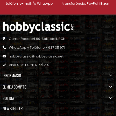
telèfon, e-mail i/o WhatApp.
transferència, PayPal i Bizum
Carrer Rocafort 60. Sabadell, BCN
WhatsApp y Teléfono - 937 311 971
hobbyclassic@hobbyclassic.net
VISITA SOTA CITA PRÈVIA
INFORMACIÓ
EL MEU COMPTE
BOTIGA
NEWSLETTER