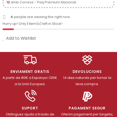
12
amb Correos - Paq Premium Nacional
4
people are viewing this right now
Hurry up! Only
1
item(s) left in Stock!
Add to Wishlist
ENVIAMENT GRATIS
DEVOLUCIONS
A partir de 80€ a Espanya i 125€
14 dies naturals per tornar la
a la Unió Europea.
teva compra.
SUPORT
PAGAMENT SEGUR
Obtingues ajuda a través de
Oferim pagament per targeta,