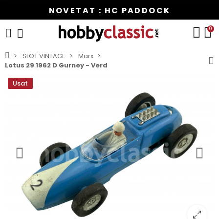
NOVETAT : HC PADDOCK
0
SLOT VINTAGE
Marx
Lotus 29 1962 D Gurney - Verd
Usat