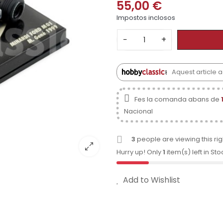
55,00 €
Impostos inclosos
−
+
Aquest article 
Fes la comanda abans de
Nacional
3
people are viewing this ri
Hurry up! Only
1
item(s) left in Sto
Add to Wishlist