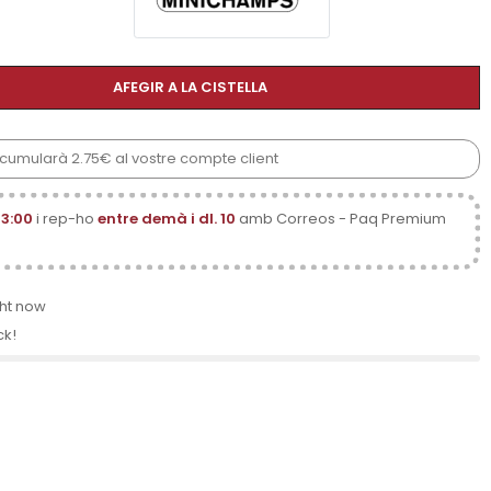
AFEGIR A LA CISTELLA
acumularà 2.75€ al vostre compte client
13:00
i rep-ho
entre demà i dl. 10
amb Correos - Paq Premium
ght now
ck!