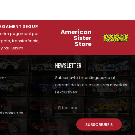
AGAMENT SEGUR
American
ferim pagament per
Sister
rgeta, transferència,
Store
yPal i Bizum
NEWSLETTER
Subscriu-te i mantingues-te al
tres
corrent de totes les nostres novetats
i exclusives!
b nosaltres
SUBSCRIURE'S