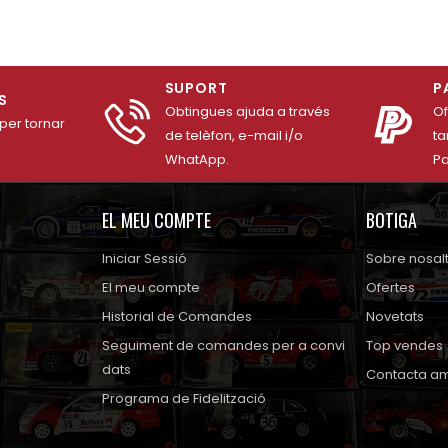
SUPORT
P
S
Obtingues ajuda a través
O
 per tornar
de telèfon, e-mail i/o
ta
WhatApp.
Pa
EL MEU COMPTE
BOTIGA
Iniciar Sessió
Sobre nosal
El meu compte
Ofertes
Historial de Comandes
Novetats
Seguiment de comandes per a convi
Top vendes
dats
Contacta am
Programa de Fidelització