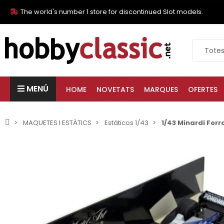
The world's number 1 store for discontinued Slot models.
MENÚ
HOME
NOVETATS
MARQUES
OFERTES
MAQUETES I ESTÀTICS
Estáticos 1/43
1/43 Minardi Forr