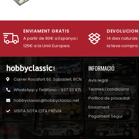
ENVIAMENT GRATIS
DEVOLUCION
A partir de 80€ a Espanya i
14 dies naturals
125€ a la Unió Europea.
la teva compra.
INFORMACIÓ
Carrer Rocafort 60. Sabadell, BCN
Avís legal
Termes i condicions
WhatsApp y Teléfono - 937 311 971
Política de privacitat
hobbyclassic@hobbyclassic.net
Enviament
VISITA SOTA CITA PRÈVIA
Pagament Segur