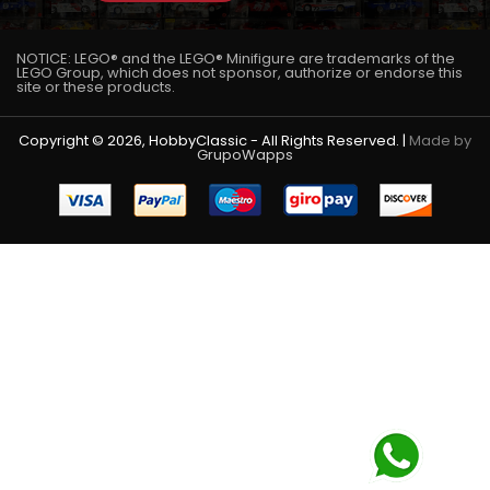
NOTICE: LEGO® and the LEGO® Minifigure are trademarks of the
LEGO Group, which does not sponsor, authorize or endorse this
site or these products.
Copyright © 2026, HobbyClassic - All Rights Reserved. |
Made by
GrupoWapps